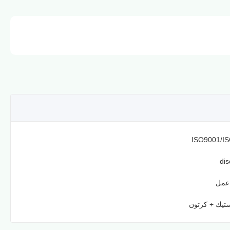
ISO9001/I
dis
تيك + كرتون