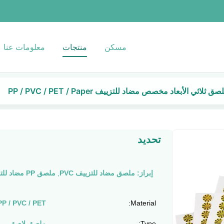
مسكن
منتجات
معلومات عنا
صق ثلاثي الأبعاد مخصص مضاد للتزييف PP / PVC / PET / Paper
تحديد
إبراز:
ملصق مضاد للتزييف PVC
,
ملصق PP مضاد للتزوير
Material:
PP / PVC / PET / ورق
Type:
ملصق لاصق