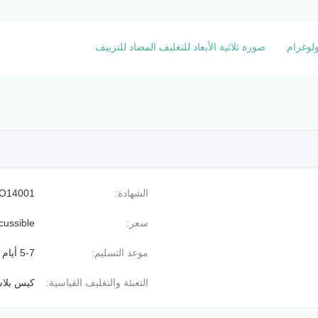
لوغرام
صورة ثلاثية الأبعاد للتغليف المضاد للتزييف
الشهادة:
SO14001
سعر:
cussible
موعد التسليم:
5-7 أيام عمل
التعبئة والتغليف القياسية:
كيس بلاس