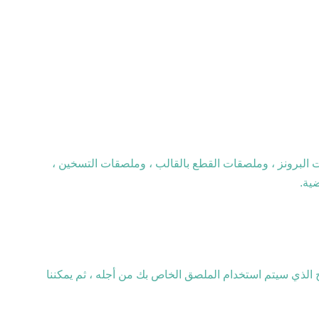
 البرونز ، وملصقات القطع بالقالب ، وملصقات التسخين ،
ية.
تج الذي سيتم استخدام الملصق الخاص بك من أجله ، ثم يمكننا