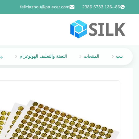
feliciazhou@pa.ecer.com
86--136 6733 2386
بيت
المنتجات
التعبئة والتغليف الهولوغرام
مل