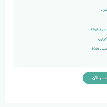
ول
صص مطبوعة
كرتون
 1000
فسر الآن