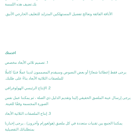
بك.تضيف هذه اللمسة
الأناقة الفائقة وتعالج تفضيل المستهلكين المتزايد للتغليف الخارجي الأنيق.
ا
خدمتك
1. تصميم ثلاثي الأبعاد مخصص
يرجى فقط إعطائنا شعارًا أو بعض النصوص وسيقدم المصممون لدينا عملًا فنيًا كاملًا
للملصقات الثلاثية الأبعاد بناءً على طلبك.
2. الإنتاج الرئيسي الهولوغرافي
يرجى إرسال عينة الملصق الحقيقي إلينا وتقديم الدليل ذي الصلة ، ثم يمكننا عمل نفس
الصورة المجسمة وفقًا للعينة.
3. إنتاج الملصقات الثلاثية الأبعاد
يمكننا الجمع بين تقنيات متعددة في كل ملصق (هولغورام وآخرون) ، يرجى إخبارنا
بمتطلباتك التفصيلية