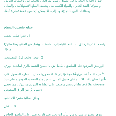
صورة العلامة التجارية في السوق ، مثل المرافق ، والمطاعم ، وخدمات البريد ،
والبنوك / النقد العابر ، والمواد الكيميائية ، وتغليف السلع الاستهلاكية ، والنقل ،
وصناعات البيع بالتجزئة وما إلى ذلك.يمكن أن تكون علامة تجارية أيضًا.
عملية تشطيب السطح
1 ، ختم احباط الذهب
يلفت الختم بالرقائق الساخنة الانتباه إلى الملصقات بينما يمنح المنتج أيضًا مظهرًا
راقيًا.
2 ، بقعة الأشعة فوق البنفسجية
الورنيش الموجود على الملصق بالكامل يزيل النسيج الشبيه بالرق لماشية الورق.
بدلاً من ذلك ، أضف ورنيشًا موضعيًا إلى نقطة محورية ، مثل الشعار ، للحصول على
تأثير لمعان يلفت الانتباه.على سبيل المثال ، تتميز هذه التسمية الموجودة على نبيذ
Martedi Sangiovese بورنيش موضعي على الطباعة المرسومة يدويًا ، مما يجعل
الاسم بارزًا بين الورق المنقوش
وخلق جمالية مثيرة للاهتمام.
3 ، تنقش
تتوفر مجموعة متنوعة من التأثيرات تحت تصرفك مع نقش على الملصق الخاص