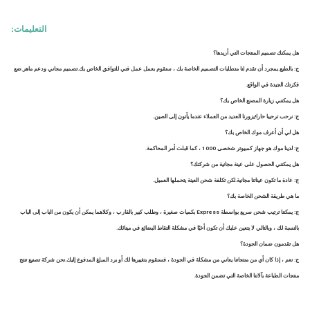
التعليمات:
هل يمكنك تصميم المنتجات التي أريدها؟
ج: بالطبع.بمجرد أن تقدم لنا متطلبات التصميم الخاصة بك ، سنقوم بعمل عمل فني للتوافق الخاص بك.تصميم مجاني ودعم ماهر.ضع 
فكرتك الجيدة في الواقع.
هل يمكنني زيارة المصنع الخاص بك؟
ج: نرحب ترحيبا حارا!يزورنا العديد من العملاء عندما يأتون إلى الصين.
هل لي أن أعرف موك الخاص بك؟
ج: لدينا موك هو جهاز كمبيوتر شخصى 1000 ، كما قبلت أمر المحاكمة.
هل يمكنني الحصول على عينة مجانية من شركتك؟
ج: عادة ما تكون عيناتنا مجانية.لكن تكلفة شحن العينة يتحملها العميل.
ما هي طريقة الشحن الخاصة بك؟
ج: يمكننا ترتيب شحن سريع بواسطة Express بكميات صغيرة ، وطلب كبير بالقارب ، وكلاهما يمكن أن يكون من الباب إلى الباب 
بالنسبة لك ، وبالتالي لا يتعين عليك أن تكون أخيًا في مشكلة التقاط البضائع في مينائك.
هل تقدمون ضمان الجودة؟
ج: نعم ، إذا كان أي من منتجاتنا يعاني من مشكلة في الجودة ، فسنقوم بتغييرها لك أو برد المبلغ المدفوع إليك.نحن شركة تصنيع تنتج 
منتجات الطباعة بآلاتنا الخاصة التي تضمن الجودة.