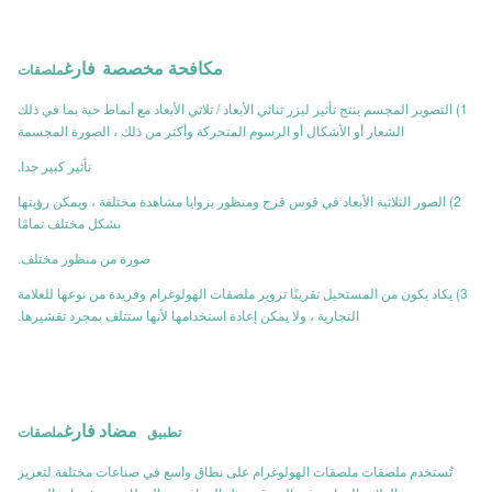
مكافحة مخصصة
فارغ
ملصقات
1) التصوير المجسم ينتج تأثير ليزر ثنائي الأبعاد / ثلاثي الأبعاد مع أنماط حية بما في ذلك
الشعار أو الأشكال أو الرسوم المتحركة وأكثر من ذلك ، الصورة المجسمة
تأثير كبير جدا.
2) الصور الثلاثية الأبعاد في قوس قزح ومنظور بزوايا مشاهدة مختلفة ، ويمكن رؤيتها
بشكل مختلف تمامًا
صورة من منظور مختلف.
3) يكاد يكون من المستحيل تقريبًا تزوير ملصقات الهولوغرام وفريدة من نوعها للعلامة
التجارية ، ولا يمكن إعادة استخدامها لأنها ستتلف بمجرد تقشيرها.
مضاد
فارغ
تطبيق
ملصقات
تُستخدم ملصقات ملصقات الهولوغرام على نطاق واسع في صناعات مختلفة لتعزيز