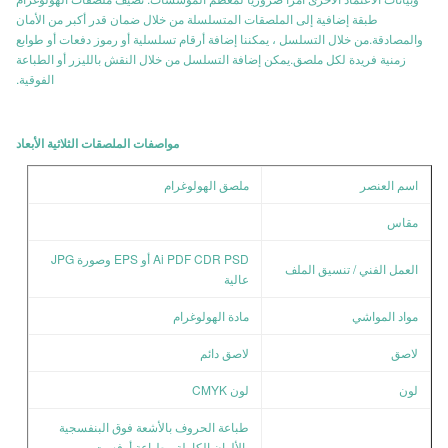
طبقة إضافية إلى الملصقات المتسلسلة من خلال ضمان قدر أكبر من الأمان
والمصادقة.من خلال التسلسل ، يمكننا إضافة أرقام تسلسلية أو رموز دفعات أو طوابع
زمنية فريدة لكل ملصق.يمكن إضافة التسلسل من خلال النقش بالليزر أو الطباعة
الفوقية.
مواصفات الملصقات الثلاثية الأبعاد
اسم العنصر
ملصق الهولوغرام
مقاس
Ai PDF CDR PSD أو EPS وصورة JPG
العمل الفني / تنسيق الملف
عالية
مواد المواشي
مادة الهولوغرام
لاصق
لاصق دائم
لون
لون CMYK
طباعة الحروف بالأشعة فوق البنفسجية
بالألوان الكاملة ، طباعة أوفست.