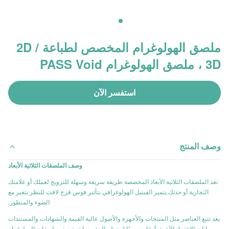
ملصق الهولوغرام المخصص لطباعة 2D /
3D ، ملصق الهولوغرام PASS Void
استفسر الآن
وصف المنتج
وصف الملصقات الثلاثية الأبعاد
تعد الملصقات الثلاثية الأبعاد المخصصة طريقة سريعة وسهلة للترويج لعملك أو علامتك
التجارية أو حدثك.يتميز الفينيل الهولوغرافي بتأثير قوس قزح لافت للنظر يتغير مع
الضوء والمنظور.
يعد تتبع العناصر مثل المنتجات والأجهزة والأصول عالية القيمة والشهادات والمستندات
وبيانات الاعتماد الأخرى أمرًا ضروريًا لمعظم المؤسسات. تضيف ملصقات الهولوغرام