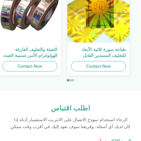
طباعة صورة ثلاثية الأبعاد
التعبئة والتغليف الفارغة
للتغليف المستدير القابل
الهولوغرام الأمن تسمية العبث
للطباعة ، الملصق الأصلي ،
واضح ملصق الهولوغرام شعار
Contact Now
صفائح لاصقة ذاتية اللصق
الليزر
Contact Now
اطلب اقتباس
الرجاء استخدام نموذج الاتصال على الانترنت الاستفسار أدناه إذا
كان لديك أي أسئلة، وفريقنا سوف نعود إليك في أقرب وقت ممكن
البريد الإلكتروني
*