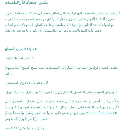
مضاد
فارغ
تطبيق
ملصقات
تُستخدم ملصقات ملصقات الهولوغرام على نطاق واسع في صناعات مختلفة لتعزيز
صورة العلامة التجارية في السوق ، مثل المرافق ، والمطاعم ، وخدمات البريد ،
والبنوك / النقد العابر ، والمواد الكيميائية ، وتغليف السلع الاستهلاكية ، والنقل ،
وصناعات البيع بالتجزئة وما إلى ذلك.يمكن أن تكون علامة تجارية أيضًا.
عملية تشطيب السطح
1 ، ختم احباط الذهب
يلفت الختم بالرقائق الساخنة الانتباه إلى الملصقات بينما يمنح المنتج أيضًا مظهرًا
راقيًا.
2 ، بقعة الأشعة فوق البنفسجية
الورنيش الموجود على الملصق بالكامل يزيل النسيج الشبيه بالرق لماشية الورق.
بدلاً من ذلك ، أضف ورنيشًا موضعيًا إلى نقطة محورية ، مثل الشعار ، للحصول على
تأثير لمعان يلفت الانتباه.على سبيل المثال ، تتميز هذه التسمية الموجودة على نبيذ
Martedi Sangiovese بورنيش موضعي على الطباعة المرسومة يدويًا ، مما يجعل
الاسم بارزًا بين الورق المنقوش
وخلق جمالية مثيرة للاهتمام.