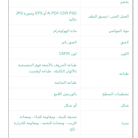
بحجم
Ai PDF CDR PSD أو EPS وصورة JPG
العمل الفني / تنسيق الملف
عالية
مواد المواشي
مادة الهولوغرام
لاصق
لاصق دائم
اللون
لون CMYK
طباعة الحروف بالأشعة فوق البنفسجية
بالألوان الكاملة ، طباعة أوفست.
طباعة
طباعة الشاشة
تشطيبات السطح
بالورنيش اللامع
شكل
أي شكل
صديقة للبيئة ، ومقاومة للماء ، ومضادة
ميزة
للزيت ، ومضادة للتجمد ، ومقاومة للحرارة
، إلخ.