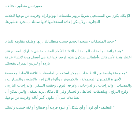
صورة من منظور مختلف.
3) يكاد يكون من المستحيل تقريبًا تزوير ملصقات الهولوغرام وفريدة من نوعها للعلامة
التجارية ، ولا يمكن إعادة استخدامها لأنها ستتلف بمجرد تقشيرها.
* حجم الملصقات - متعدد الحجم حسب متطلباتك ، إنها وظيفة مقاومة للماء.
* هدية رائعة - ملصقات الملصقات الثلاثية الأبعاد المخصصة هي خيارك الصحيح عند
اختيار هدية لأصدقائك وأطفالك.ستكون هذه الرقع الإبداعية هي أفضل هدية لإنشاء غرفة
باردة أو لتزيين المنزل بنفسك.
* مجموعة واسعة من التطبيقات - يمكن استخدام الملصقات الثلاثية الأبعاد المخصصة
لأجهزة الكمبيوتر المحمولة ، والكمبيوتر ، وألواح التزلج ، والأمتعة ، والسيارات ،
والمصدات ، والدراجات ، والدراجات ، وغرفة النوم ، وحقيبة السفر ، والدراجات النارية ،
ولوح التزلج ، وملصقات الحائط ، والجيتار وفي كل مكان تريد لصقه ، والتي يمكن أن
تساعدك على أن تكون أكثر أناقة وفريدة من نوعها.
* التغليف - أي لون أو أي شكل أو عبوة فردية أو صفائح أو لفة حسب رغبتك.