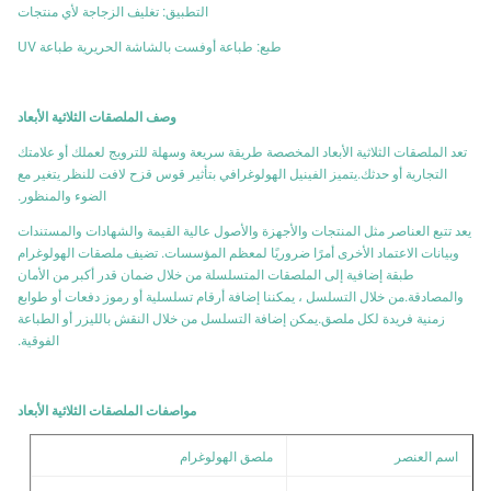
التطبيق: تغليف الزجاجة لأي منتجات
طبع: طباعة أوفست بالشاشة الحريرية طباعة UV
وصف الملصقات الثلاثية الأبعاد
تعد الملصقات الثلاثية الأبعاد المخصصة طريقة سريعة وسهلة للترويج لعملك أو علامتك
التجارية أو حدثك.يتميز الفينيل الهولوغرافي بتأثير قوس قزح لافت للنظر يتغير مع
الضوء والمنظور.
يعد تتبع العناصر مثل المنتجات والأجهزة والأصول عالية القيمة والشهادات والمستندات
وبيانات الاعتماد الأخرى أمرًا ضروريًا لمعظم المؤسسات. تضيف ملصقات الهولوغرام
طبقة إضافية إلى الملصقات المتسلسلة من خلال ضمان قدر أكبر من الأمان
والمصادقة.من خلال التسلسل ، يمكننا إضافة أرقام تسلسلية أو رموز دفعات أو طوابع
زمنية فريدة لكل ملصق.يمكن إضافة التسلسل من خلال النقش بالليزر أو الطباعة
الفوقية.
مواصفات الملصقات الثلاثية الأبعاد
اسم العنصر
ملصق الهولوغرام