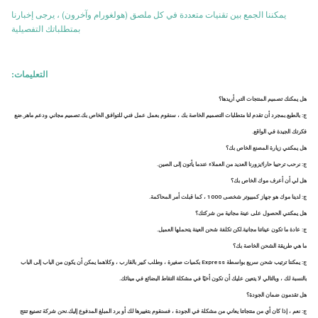
يمكننا الجمع بين تقنيات متعددة في كل ملصق (هولغورام وآخرون) ، يرجى إخبارنا
بمتطلباتك التفصيلية
التعليمات:
هل يمكنك تصميم المنتجات التي أريدها؟
ج: بالطبع.بمجرد أن تقدم لنا متطلبات التصميم الخاصة بك ، سنقوم بعمل عمل فني للتوافق الخاص بك.تصميم مجاني ودعم ماهر.ضع 
فكرتك الجيدة في الواقع.
هل يمكنني زيارة المصنع الخاص بك؟
ج: نرحب ترحيبا حارا!يزورنا العديد من العملاء عندما يأتون إلى الصين.
هل لي أن أعرف موك الخاص بك؟
ج: لدينا موك هو جهاز كمبيوتر شخصى 1000 ، كما قبلت أمر المحاكمة.
هل يمكنني الحصول على عينة مجانية من شركتك؟
ج: عادة ما تكون عيناتنا مجانية.لكن تكلفة شحن العينة يتحملها العميل.
ما هي طريقة الشحن الخاصة بك؟
ج: يمكننا ترتيب شحن سريع بواسطة Express بكميات صغيرة ، وطلب كبير بالقارب ، وكلاهما يمكن أن يكون من الباب إلى الباب 
بالنسبة لك ، وبالتالي لا يتعين عليك أن تكون أخيًا في مشكلة التقاط البضائع في مينائك.
هل تقدمون ضمان الجودة؟
ج: نعم ، إذا كان أي من منتجاتنا يعاني من مشكلة في الجودة ، فسنقوم بتغييرها لك أو برد المبلغ المدفوع إليك.نحن شركة تصنيع تنتج 