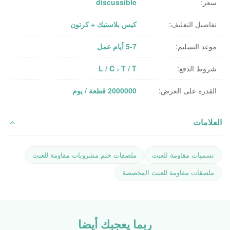
سعر:
discussible
تفاصيل التغليف:
كيس بلاستيك + كرتون
موعد التسليم:
5-7 أيام عمل
شروط الدفع:
L / C ، T / T
القدرة على العرض:
2000000 قطعة / يوم
العلامات
تسميات مقاومة للعبث
ملصقات ختم مشروبات مقاومة للعبث
ملصقات مقاومة للعبث المخصصة
ربما يعجبك أيضا