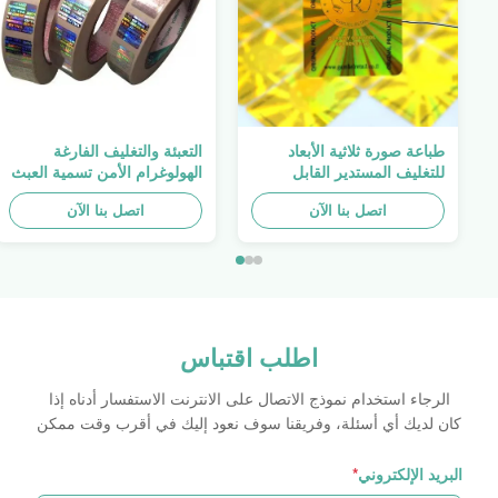
طباعة صورة ثلاثية الأبعاد
التعبئة والتغليف الفارغة
للتغليف المستدير القابل
الهولوغرام الأمن تسمية العبث
للطباعة ، الملصق الأصلي ،
واضح ملصق الهولوغرام شعار
اتصل بنا الآن
صفائح لاصقة ذاتية اللصق
الليزر
اتصل بنا الآن
اطلب اقتباس
الرجاء استخدام نموذج الاتصال على الانترنت الاستفسار أدناه إذا
كان لديك أي أسئلة، وفريقنا سوف نعود إليك في أقرب وقت ممكن
البريد الإلكتروني
*