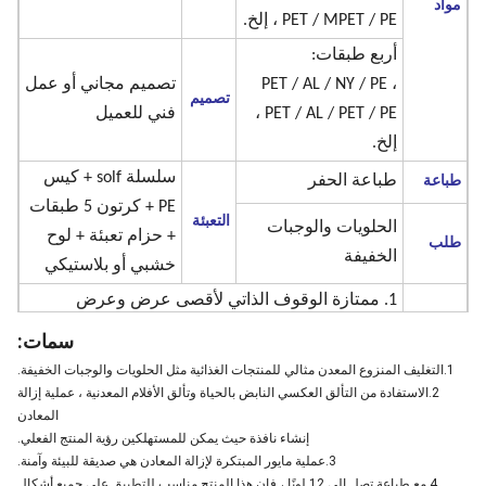
مواد
PET / MPET / PE ، إلخ.
أربع طبقات:
PET / AL / NY / PE ،
تصميم مجاني أو عمل
تصميم
PET / AL / PET / PE ،
فني للعميل
إلخ.
سلسلة solf + كيس
طباعة
طباعة الحفر
PE + كرتون 5 طبقات
التعبئة
الحلويات والوجبات
+ حزام تعبئة + لوح
طلب
الخفيفة
خشبي أو بلاستيكي
1. ممتازة الوقوف الذاتي لأقصى عرض وعرض
2. مناسبة للمنتجات الثقيلة حتى 20 كجم
سمات:
3. إمكانية طباعة ألواح التقوية الجانبية المسجلة
1.التغليف المنزوع المعدن مثالي للمنتجات الغذائية مثل الحلويات والوجبات الخفيفة.
2.الاستفادة من التألق العكسي النابض بالحياة وتألق الأفلام المعدنية ، عملية إزالة
4. أكبر مساحة طباعة لتقديم المعلومات وعرض
المعادن
ملفت للنظر
إنشاء نافذة حيث يمكن للمستهلكين رؤية المنتج الفعلي.
سمات
3.عملية مايور المبتكرة لإزالة المعادن هي صديقة للبيئة وآمنة.
5. اختياري أسفل مطوية ولصقها
4 مع طباعة تصل إلى 12 لونًا ، فإن هذا المنتج مناسب للتطبيق على جميع أشكال