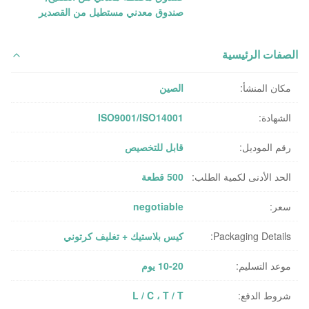
صندوق معدني مستطيل من القصدير
الصفات الرئيسية
مكان المنشأ:
الصين
الشهادة:
ISO9001/ISO14001
رقم الموديل:
قابل للتخصيص
الحد الأدنى لكمية الطلب:
500 قطعة
سعر:
negotiable
Packaging Details:
كيس بلاستيك + تغليف كرتوني
موعد التسليم:
10-20 يوم
شروط الدفع:
L / C ، T / T