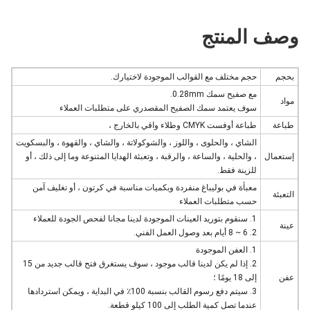
وصف المنتج
بحجم
حجم مختلف مع القوالب الموجودة لاختيارك.
مع صفيح سمك 0.28mm.
مواد
سوف يعتمد سمك الصفيح المقصدري على متطلبات العملاء
طباعة
طباعة أوفست CMYK وطلاء واقي بالخارج ،
الشاي ، والحلوى ، واللوز ، والشوكولاتة ، والشاي ، والقهوة ، والبسكويت
إستعمال
، والحلية ، والساعة ، والرقبة ، وتعبئة الهدايا المتنوعة وما إلى ذلك ، أو
للزينة فقط.
معبأة في بوليباغ منفردة وبكميات مناسبة في كرتون ، أو تغليف آمن
التعبئة
حسب متطلبات العملاء
1. سنقوم بتوريد العينات الموجودة لدينا مجانا لفحص الجودة للعملاء
عينة
2. 6 ~ 8 أيام بعد وصول العمل الفني.
1. العفن الموجودة
2. إذا لم يكن لدينا قالب موجود ، سوف يستغرق فتح قالب جديد من 15
عفن
إلى 18 يومًا ؛
3. سيتم دفع رسوم القالب بنسبة 100٪ في البداية ، ويمكن استردادها
عندما تصل كمية الطلب إلى 100 كيلو قطعة.