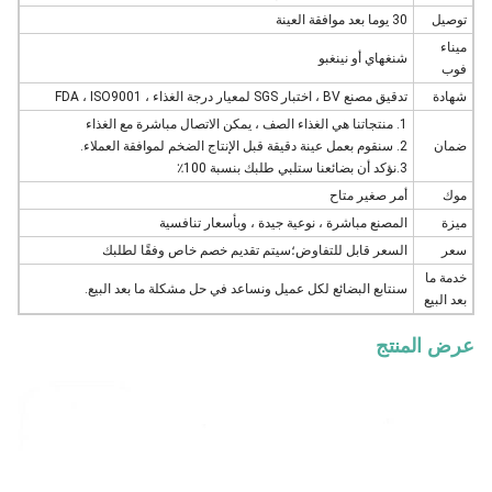
توصيل
30 يوما بعد موافقة العينة
ميناء
شنغهاي أو نينغبو
فوب
شهادة
تدقيق مصنع BV ، اختبار SGS لمعيار درجة الغذاء ، FDA ، ISO9001
1. منتجاتنا هي الغذاء الصف ، يمكن الاتصال مباشرة مع الغذاء
ضمان
2. سنقوم بعمل عينة دقيقة قبل الإنتاج الضخم لموافقة العملاء.
3.نؤكد أن بضائعنا ستلبي طلبك بنسبة 100٪
موك
أمر صغير متاح
ميزة
المصنع مباشرة ، نوعية جيدة ، وبأسعار تنافسية
سعر
السعر قابل للتفاوض؛سيتم تقديم خصم خاص وفقًا لطلبك
خدمة ما
سنتابع البضائع لكل عميل ونساعد في حل مشكلة ما بعد البيع.
بعد البيع
عرض المنتج