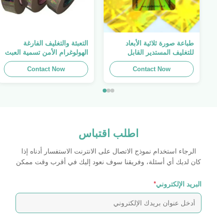
طباعة صورة ثلاثية الأبعاد
التعبئة والتغليف الفارغة
للتغليف المستدير القابل
الهولوغرام الأمن تسمية العبث
للطباعة ، الملصق الأصلي ،
واضح ملصق الهولوغرام شعار
Contact Now
صفائح لاصقة ذاتية اللصق
الليزر
Contact Now
اطلب اقتباس
الرجاء استخدام نموذج الاتصال على الانترنت الاستفسار أدناه إذا
كان لديك أي أسئلة، وفريقنا سوف نعود إليك في أقرب وقت ممكن
البريد الإلكتروني
*