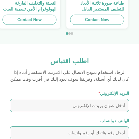
طباعة صورة ثلاثية الأبعاد
التعبئة والتغليف الفارغة
للتغليف المستدير القابل
الهولوغرام الأمن تسمية العبث
للطباعة ، الملصق الأصلي ،
واضح ملصق الهولوغرام شعار
Contact Now
صفائح لاصقة ذاتية اللصق
الليزر
Contact Now
اطلب اقتباس
الرجاء استخدام نموذج الاتصال على الانترنت الاستفسار أدناه إذا
كان لديك أي أسئلة، وفريقنا سوف نعود إليك في أقرب وقت ممكن
البريد الإلكتروني
*
الهاتف / واتساب