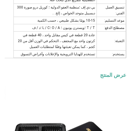
التفصيلية للمربع الذي تبحث عنه.
تنسيق العمل
بي دي إف ؛منظمة العفو الدولية ؛ كوريل درو.صورة 300
الفني:
ديسيبل متوحد الخواص ، إلخ ...
موعد التسليم:
10-15 يومًا بشكل طبيعي ، حسب الكمية
مصطلح الدفع:
T / T ؛ويسترن يونيون ؛ O / A ؛L / C ؛د / ف
عادة 20 قطعة في كيس مقابل واحد ، 40 قطعة في
التعبئة:
كرتون واحد مع المجفف ، التحكم في الوزن أقل من 20
كجم ، كما يمكن تعبئتها وفقًا لمتطلبات العميل
يستخدم:
تستخدم للهدايا الترويجية والإعلانات وأغراض التسوق
عرض المنتج