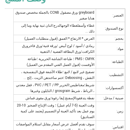
greyboard ورق مصقول CCNB بالجملة مخصص صندوق
العنصر:
هدايا صغير
غطاء وأسفلغطاء الوجهالدرج؛اثنان ثنية نهاية وما إلى
نوع الصندوق:
ذلك ...
بحجم:
العرض * الارتفاع * العمق (قبول متطلبات العميل)
رمادي / أسود / لوح أبيض ؛ورقة فنية؛ورق فاخرورق
مواد:
الكرافت؛ورق البطاقة الفضية / الذهبية
CMYK ؛ PMS ؛ طباعة الشاشة الحريرية ؛طباعة
الطباعة:
الأوفست (قبول العمل الفني المقدم من العميل)
تصفيح غير لامع / لامع ؛طلاء الأشعة فوق البنفسجية ،
التشطيب:
النقش ، Debossing ؛ختم ساخندهن الزيت ، إلخ ...
شريط؛مغناطيس؛الحرير.PVC / PET / PP ، قفل معدني
أكسسوارات:
، الرباط ، شريط grosgrain / النايلون وغيرها.
صينية / مدخل:
نفطة يتدفقونالإسفنج.إيفا رغوة؛ورق مقوى.قماش
وقت العينة (5-7 أيام عمل) ؛ وقت الإنتاج الضخم: 10-20
زمن:
يوم عمل بعد تأكيد العينة أو التصميم.(يعتمد على كمية
الصناديق)
سوف نقدم أفضل عرض أسعار مقابل استلام المواصفات
اقتباس: