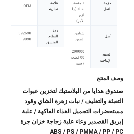
حزمة
+ منصة
علامة
OEM
النقل
نقالة (إذا
تجارية
لزم
الأمر)
رمز
شيامن ،
392690
أصل
النظام
الصين
9090
المنسق
200000
السعة
00 قطعة
الإنتاجية
/ سنة
وصف المنتج
صندوق هدايا من البلاستيك لتخزين عبوات
التعبئة والتغليف / نبات زهرة الشاي وقود
مستحضرات التجميل الغذاء الفاكهة / علبة
إبريق القصدير وعاء علبة زجاجة خزان جرة
ABS / PS / PMMA / PP / PC