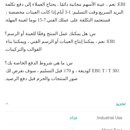
EBI: نعم ، عينة الأسهم مجانية دائمًا ، يحتاج العملاء إلى دفع تكلفة 
البريد السريع.وقت التسليم: 1-3 أيام.إذا كانت العينات مخصصة ، 
فستعتمد التكلفة على عملك الفني.7-15 يوما لعينة المهلة.
س: هل يمكنك عمل المنتج وفقًا للعينة أو الرسم؟
EBI: نعم ، يمكننا إنتاج العينات أو الرسم الفني ، ويمكننا بناء 
القوالب والتركيبات.
س: ما هي شروط الدفع الخاصة بك؟
EBI: T / T 30٪ كوديعة ، و 70٪ قبل التسليم ، سوف نعرض لك 
صور المنتجات والحزم قبل دفع الرصيد.
تحديد
Industrial Use:
غذاء
Metal Type:
صفيح