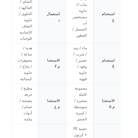
الشاي /
نبات //
الفاكهة /
حاوية
استخدام
استعمال
الحلوى /
مستحضر
ج
د
حاوية
ات
التفاف
التجميل /
الإعدادية
العطور
للوجبات
ماء / نبيذ
هدية /
/ شرب /
ساعة /
استخدام
عصير /
الاستخدا
مجوهرات
E.
وقود /
م F
/ بخاخ /
حاوية
حاوية
قهوة
كيميائية
مجموعة
مطبخ /
كاملة
غرفة
الاستخدا
صغيرة /
الاستخدا
معيشة /
م G
متوسطة
م ح
حمام /
/ كبيرة
أدوات
الحجم
مائدة
حقيبة PE
+ كرتون