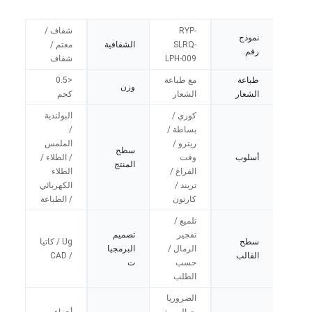
RYP-
شفاف /
نموذج
SLRQ-
الشفافية
معتم /
رقم.
LPH-009
شفاف
طباعة
مع طباعة
<0.5
وزن
الشعار
الشعار
كجم
كوري /
البولندية
بساطة /
/
ريترو /
الملمس
سطح
أسلوب
وقت
/ الطلاء /
المنتج
الفراغ /
الطلاء
تريند /
الكهربائي
كارتون
/ الطباعة
تلميع /
تفجير
تصميم
سطح
Ug / كاتيا
الرمال /
البرمجيا
القالب
/ CAD
حسب
ت
الطلب
الضروريا