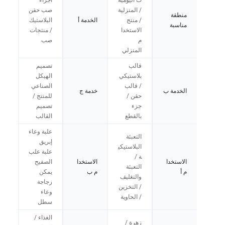
ت اليومية
أجزاء
/ المنزلية
صب حقن
منطقة
/ منتج
الخدمة أ
البلاستيك
مناسبة
الاستخدا
/ منتجات
م
صب
المنزلي
قالب
تصميم
بلاستيكي
الهيكل
/ قالب
الصناعي
الخدمة ب
خدمة ج
حقن /
للمنتج /
جزء
تصميم
بالقطع
القالب
علبة وعاء
التعبئة
إبريق
البلاستيكي
علبة علب
ة /
الاستخدا
الاستخدا
الصفيح
التعبئة
م أ
م ب
يمكن
والتغليف
زجاجة
/ التخزين
وعاء
/ الحاوية
سطل
الغذاء /
زهرة /