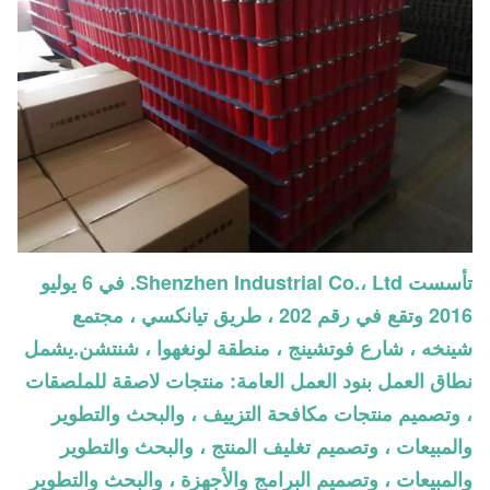
تأسست Shenzhen Industrial Co.، Ltd. في 6 يوليو
2016 وتقع في رقم 202 ، طريق تيانكسي ، مجتمع
شينخه ، شارع فوتشينج ، منطقة لونغهوا ، شنتشن.يشمل
نطاق العمل بنود العمل العامة: منتجات لاصقة للملصقات
، وتصميم منتجات مكافحة التزييف ، والبحث والتطوير
والمبيعات ، وتصميم تغليف المنتج ، والبحث والتطوير
والمبيعات ، وتصميم البرامج والأجهزة ، والبحث والتطوير