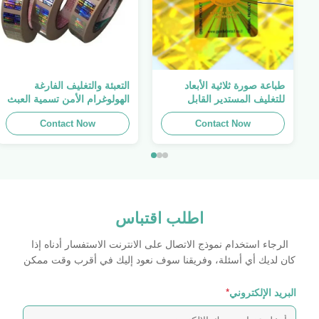
طباعة صورة ثلاثية الأبعاد
التعبئة والتغليف الفارغة
للتغليف المستدير القابل
الهولوغرام الأمن تسمية العبث
للطباعة ، الملصق الأصلي ،
واضح ملصق الهولوغرام شعار
Contact Now
صفائح لاصقة ذاتية اللصق
الليزر
Contact Now
اطلب اقتباس
الرجاء استخدام نموذج الاتصال على الانترنت الاستفسار أدناه إذا
كان لديك أي أسئلة، وفريقنا سوف نعود إليك في أقرب وقت ممكن
البريد الإلكتروني
*