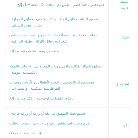
عملية
ختم ذهبي ، ختم فضي ، نقش ، Debossing ، بقعة UV ، إلخ.
خاصة
صديق للبيئة ، مقاوم للماء ، مضاد للتزييف ، مقاوم للحرارة ،
متين ، مضاد للتزييف ،
حماية العلامة التجارية ، الخدش ، التصوير المجسم ، حساس
ميزة
للحرارة ، قابل للإزالة ، طبقة الباركود ،
طبقة مزدوجة ، طبقة متعددة ، إلخ
السلع والمواد الغذائية والمشروبات المعبأة في زجاجات والمواد
الكيميائية اليومية ،
مستحضرات التجميل ، ولعب الأطفال ، والأدوية ، ومعدات
إستعمال
القرطاسية المكتبية ، والسيارات ،
نافذة ، ملصقات لوجستية ، إلكترونيات ، إلخ
سيتم تعبئة الملصق في لفة أو ورقة أو ورقة فردية ،
فيلم ممتد / لف يتقلص ، كرتون خارجي / حسب الطلب
طَرد
(حسب طلب العملاء)