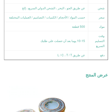
شحن
عن طريق الجو ، البحر ، الشحن الدولي السريع ، إلخ
سعر
حسب المواد / الأحجام / الكميات / التصاميم / العمليات المختلفة
موك
500 قطعة
وقت
التسليم
10-15 يوما بعد أن حصلت على طلبك
السريع
دفع
عن طريق L / C ، T / T
عرض المنتج