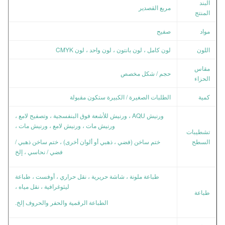
البند
مربع القصدير
المنتج
مواد
صفيح
اللون
لون كامل ، لون بانتون ، لون واحد ، لون CMYK
مقاس
حجم / شكل مخصص
الحزاء
كمية
الطلبات الصغيرة / الكبيرة ستكون مقبولة
ورنيش AQU ، ورنيش للأشعة فوق البنفسجية ، وتصفيح لامع ،
ورنيش مات ، ورنيش لامع ، ورنيش مات ،
تشطيبات
السطح
ختم ساخن (فضي ، ذهبي أو ألوان أخرى) ، ختم ساخن ذهبي /
فضي / نحاسي ، إلخ
طباعة ملونة ، شاشة حريرية ، نقل حراري ، أوفست ، طباعة
ليثوغرافية ، نقل مياه ،
طباعة
الطباعة الرقمية والحفر والحروف إلخ.