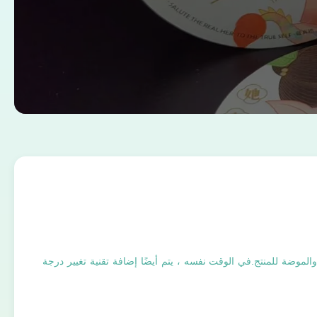
لموضة للمنتج.في الوقت نفسه ، يتم أيضًا إضافة تقنية تغيير درجة