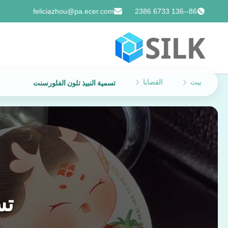
feliciazhou@pa.ecer.com
86--136 6733 2386
بيت
القضايا
تسمية النبيذ تلون الفلورسنت
تس