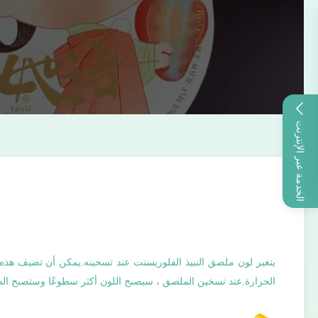
الخدمة عبر الإنترنت
يتغير لون ملصق النبيذ الفلوريسنت عند تسخينه.يمكن أن تضيف هذه ا
الحرارة.عند تسخين الملصق ، سيصبح اللون أكثر سطوعًا وستصبح الصو