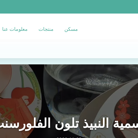
مسكن
منتجات
معلومات عنا
مية النبيذ تلون الفلورسن