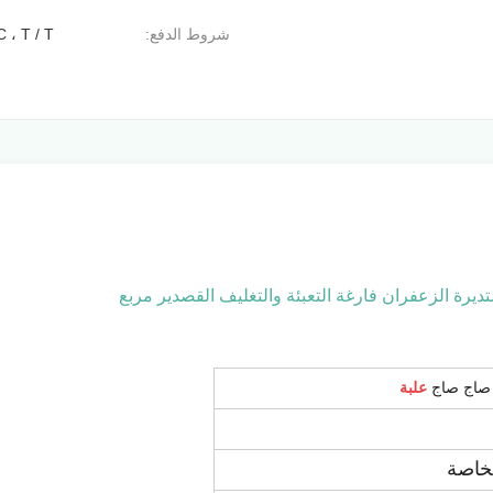
شروط الدفع:
C ، T / T
ديرة الزعفران فارغة التعبئة والتغليف القصدير مربع
 صاج صاج
علبة