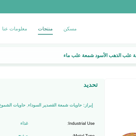
مسكن
منتجات
معلومات عنا
تحديد
إبراز:
حاويات شمعة القصدير السوداء
,
حاويات الشموع 8 أوقي
Industrial Use:
غذاء
Metal Type:
صفيح