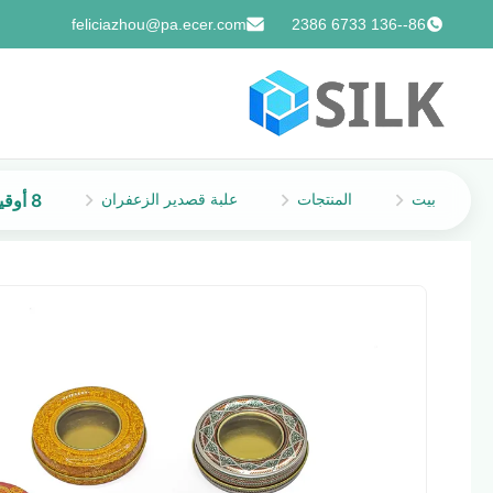
feliciazhou@pa.ecer.com
86--136 6733 2386
بيت
المنتجات
علبة قصدير الزعفران
8 أوقية علب الذهب الأسود شمعة علب ماء