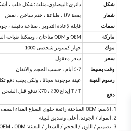
شكل
دائري؛البيضاوي.مثلث؛شكل قلب ، أشك
شعار
بقعة UV ، طباعة ، ختم ساخن ، نقش
سمات
قابلة لإعادة التدوير ، صناعة دقيقة ، جود
ماركة
OEM و ODM متاحان ، ويمكننا طباعة الشعار الذي يوفره العملاء
موك
جهاز كمبيوتر شخصى 1000
سعر
سعر معقول
وقت بسيط
5-7 أيام ، حسب الحجم والاتقان
رسوم العينة
عينة موجودة مجانًا ، ولكن يجب دفع تك
T / T إيداع 30٪ ، 70٪ تدفع قبل الشحن
دفع
1. الاسم: OEM الساخنة رائعة حلوى النعناع الغذاء الصف الحديد يمكن التعبئة
2. المواد / الجودة: أعلى وصديق للبيئة
3. تصميم / اللون / الحجم / الشعار / التعبئة: OEM ، ODM مقبول أيضا