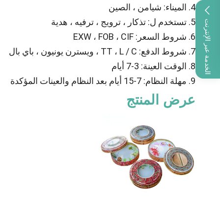
4. الميناء: شيامن ، الصين
5. تستخدم ل: تذكار ، ترويج ، ترفيه ، هدية
الخدمة عبر الإنترنت
6. شروط السعر: EXW ، FOB ، CIF
7. شروط الدفع: TT ، L / C ، ويسترن يونيون ، باي بال
8. الوقت العينة: 3-7 أيام
9. مهلة النظام: 7-15 أيام بعد النظام والعينات المؤكدة
عرض المنتج